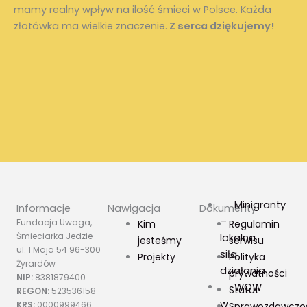
mamy realny wpływ na ilość śmieci w Polsce. Każda
złotówka ma wielkie znaczenie.
Z serca dziękujemy!
Minigranty
Informacje
Nawigacja
Dokumenty
–
Fundacja Uwaga,
Kim
Regulamin
Śmieciarka Jedzie
lokalna
jesteśmy
serwisu
ul. 1 Maja 54 96-300
siła
Projekty
Polityka
Żyrardów
działania
prywatności
NIP:
8381879400
WOW
Statut
REGON:
523536158
w
KRS:
0000999466
Sprawozdawczo