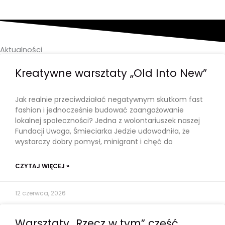
Aktualności
Kreatywne warsztaty „Old Into New”
Jak realnie przeciwdziałać negatywnym skutkom fast
fashion i jednocześnie budować zaangażowanie
lokalnej społeczności? Jedna z wolontariuszek naszej
Fundacji Uwaga, Śmieciarka Jedzie udowodniła, że
wystarczy dobry pomysł, minigrant i chęć do
CZYTAJ WIĘCEJ »
12 czerwca, 2026
Warsztaty „Rzecz w tym” część