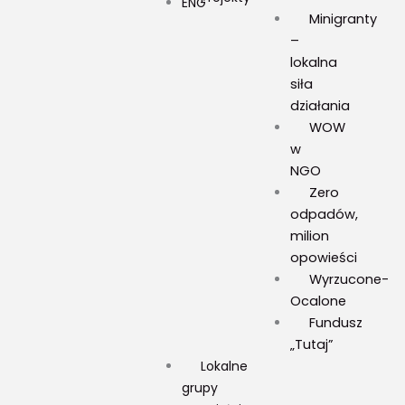
m
ENG
Minigranty
–
lokalna
siła
działania
WOW
w
NGO
Zero
odpadów,
milion
opowieści
Wyrzucone-
Ocalone
Fundusz
„Tutaj”
Lokalne
grupy