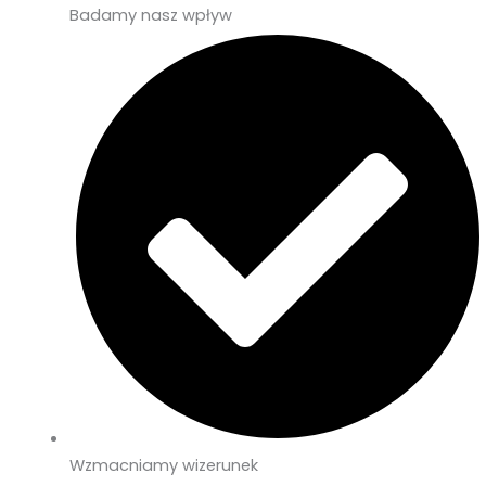
Badamy nasz wpływ
Wzmacniamy wizerunek