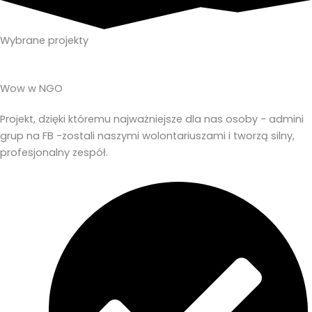
Wybrane projekty
Wow w NGO
Projekt, dzięki któremu najważniejsze dla nas osoby - admini
grup na FB -zostali naszymi wolontariuszami i tworzą silny,
profesjonalny zespół.