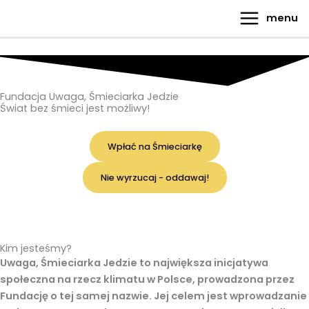
do
Przejdź
Main
treści
menu
do
Menu
treści
Fundacja Uwaga, Śmieciarka Jedzie
Świat bez śmieci jest możliwy!
Wpłać na Śmieciarkę
Nie wyrzucaj - oddawaj!
Kim jesteśmy?
Uwaga, Śmieciarka Jedzie
to największa inicjatywa
społeczna na rzecz klimatu w Polsce, prowadzona przez
Fundację o tej samej nazwie. Jej celem jest wprowadzanie