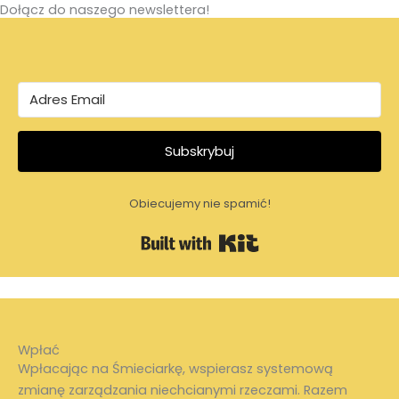
Dołącz do naszego newslettera!
Subskrybuj
Obiecujemy nie spamić!
Built with Kit
Wpłać
Wpłacając na Śmieciarkę, wspierasz systemową
zmianę zarządzania niechcianymi rzeczami. Razem